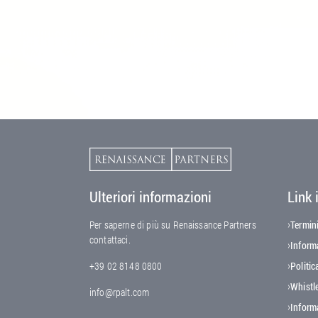
Ulteriori informazioni
Link 
Fo
Per saperne di più su Renaissance Partners
Termini
contattaci.
Informa
+39 02 8148 0800
Politic
Whistl
info@rpalt.com
Informa