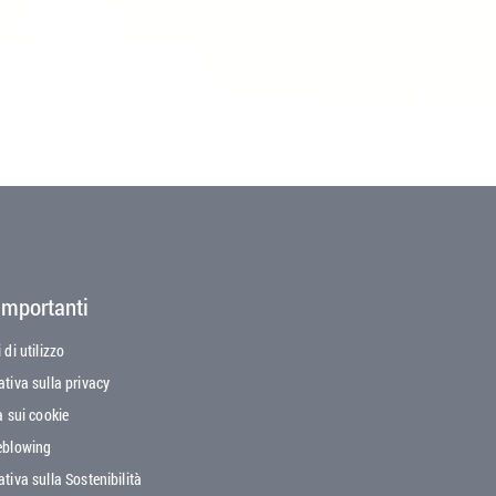
importanti
oter menu
 di utilizzo
tiva sulla privacy
a sui cookie
eblowing
tiva sulla Sostenibilità