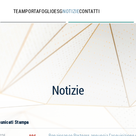
TEAM
PORTAFOGLIO
ESG
NOTIZIE
CONTATTI
Notizie
unicati Stampa
Renaissance Partners annuncia l’acquisizione 
025