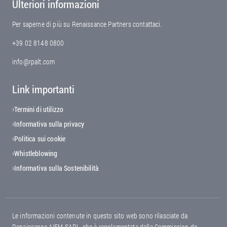
Ulteriori informazioni
Per saperne di più su Renaissance Partners contattaci.
+39 02 8148 0800
info@rpalt.com
Link importanti
Footer menu
Termini di utilizzo
Informativa sulla privacy
Politica sui cookie
Whistleblowing
Informativa sulla Sostenibilità
Le informazioni contenute in questo sito web sono rilasciate da
Renaissance AIFM SARL, che è regolamentata dalla Commission de